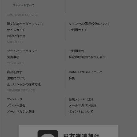
・
ジャケットすべて
CUSTOMER SERVICE
裄丈詰めオーダーについて
キャンセル/返品/交換について
サイズガイド
ご利用ガイド
お問い合わせ
ABOUT US
プライバシーポリシー
ご利用規約
免責事項
特定商取引法に基づく表示
CONTENTS
商品を探す
CAMICIANISTAについて
生地について
特集
正しいシャツの採寸方法
MEMBER SERVICE
マイページ
新規メンバー登録
メンバー退会
メールマガジン登録
メールマガジン解除
ポイントについて