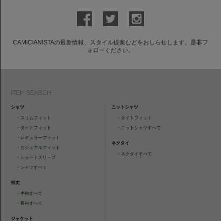
CAMICIANISTAの最新情報、スタイル提案などをおしらせします。是非フ
ォローください。
ITEM SEARCH
シャツ
ニットシャツ
・
スリムフィット
・
タイトフィット
・
タイトフィット
・
ニットシャツすべて
・
レギュラーフィット
ネクタイ
・
カジュアルフィット
・
ネクタイすべて
・
ショートスリーブ
・
シャツすべて
袖丈
・
半袖すべて
・
長袖すべて
ジャケット