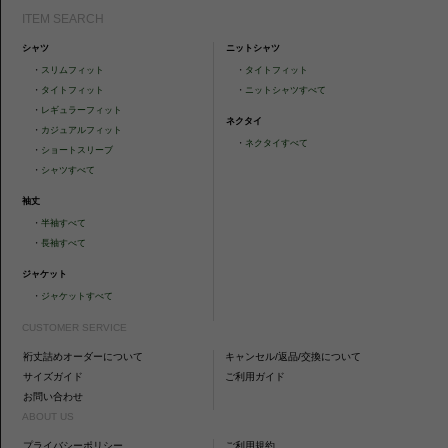
ITEM SEARCH
シャツ
ニットシャツ
・
スリムフィット
・
タイトフィット
・
タイトフィット
・
ニットシャツすべて
・
レギュラーフィット
ネクタイ
・
カジュアルフィット
・
ネクタイすべて
・
ショートスリーブ
・
シャツすべて
袖丈
・
半袖すべて
・
長袖すべて
ジャケット
・
ジャケットすべて
CUSTOMER SERVICE
裄丈詰めオーダーについて
キャンセル/返品/交換について
サイズガイド
ご利用ガイド
お問い合わせ
ABOUT US
プライバシーポリシー
ご利用規約