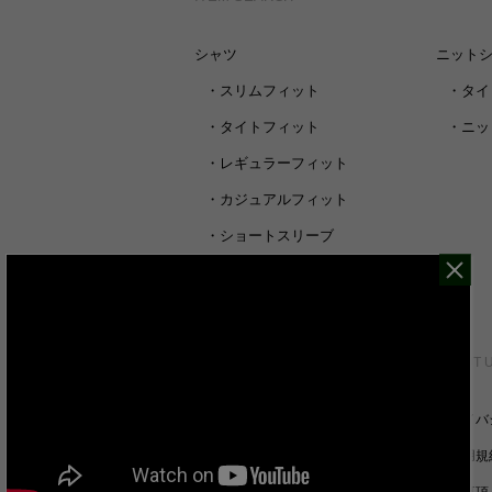
シャツ
ニット
・
スリムフィット
・
タイ
・
タイトフィット
・
ニッ
・
レギュラーフィット
・
カジュアルフィット
・
ショートスリーブ
・
シャツすべて
CUSTOMER SERVICE
ABOUT 
裄丈詰めオーダーについて
プライバ
キャンセル/返品/交換について
ご利用規