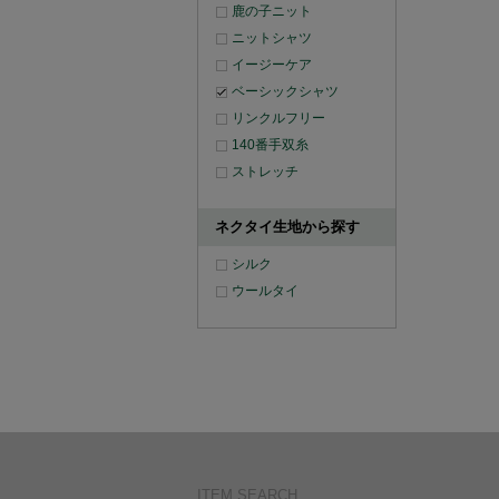
鹿の子ニット
ニットシャツ
イージーケア
ベーシックシャツ
リンクルフリー
140番手双糸
ストレッチ
ネクタイ生地から探す
シルク
ウールタイ
ITEM SEARCH