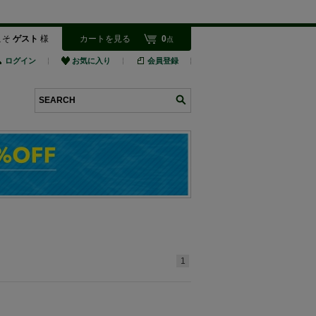
こそ
ゲスト
様
カートを見る
0
点
ログイン
お気に入り
会員登録
検索
1