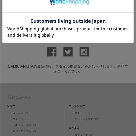
ショートスリーブ
ショートスリーブ
半袖 レノクロス｜ホワイト
半袖 レノクロス｜ネイビー
7,700円(税込)
7,700円(税込)
GET TO KNOW US
CAMICIANISTAの最新情報、スタイル提案などをおしらせします。是非フ
ォローください。
ITEM SEARCH
シャツ
ニットシャツ
・
スリムフィット
・
タイトフィット
・
タイトフィット
・
ニットシャツすべて
・
レギュラーフィット
ネクタイ
・
カジュアルフィット
・
ネクタイすべて