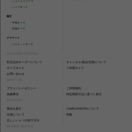
・
ショートスリーブ
・
シャツすべて
袖丈
・
半袖すべて
・
長袖すべて
ジャケット
・
ジャケットすべて
CUSTOMER SERVICE
裄丈詰めオーダーについて
キャンセル/返品/交換について
サイズガイド
ご利用ガイド
お問い合わせ
ABOUT US
プライバシーポリシー
ご利用規約
免責事項
特定商取引法に基づく表示
CONTENTS
商品を探す
CAMICIANISTAについて
生地について
特集
正しいシャツの採寸方法
MEMBER SERVICE