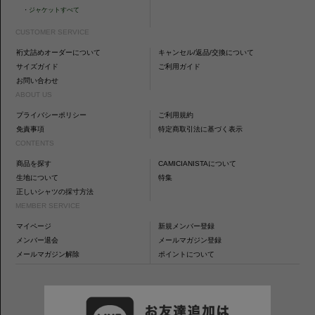
・
ジャケットすべて
CUSTOMER SERVICE
裄丈詰めオーダーについて
キャンセル/返品/交換について
サイズガイド
ご利用ガイド
お問い合わせ
ABOUT US
プライバシーポリシー
ご利用規約
免責事項
特定商取引法に基づく表示
CONTENTS
商品を探す
CAMICIANISTAについて
生地について
特集
正しいシャツの採寸方法
MEMBER SERVICE
マイページ
新規メンバー登録
メンバー退会
メールマガジン登録
メールマガジン解除
ポイントについて