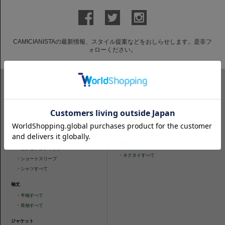
CAMICIANISTAの最新情報、スタイル提案などをおしらせします。是非フ
ォローください。
ITEM SEARCH
シャツ
ニットシャツ
・
スリムフィット
・
タイトフィット
・
タイトフィット
・
ニットシャツすべて
・
レギュラーフィット
ネクタイ
・
カジュアルフィット
・
ネクタイすべて
・
ショートスリーブ
・
シャツすべて
袖丈
・
半袖すべて
・
長袖すべて
ジャケット