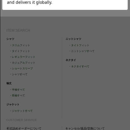
CAMICIANISTAの最新情報、スタイル提案などをおしらせします。是非フ
ォローください。
ITEM SEARCH
シャツ
ニットシャツ
・
スリムフィット
・
タイトフィット
・
タイトフィット
・
ニットシャツすべて
・
レギュラーフィット
ネクタイ
・
カジュアルフィット
・
ネクタイすべて
・
ショートスリーブ
・
シャツすべて
袖丈
・
半袖すべて
・
長袖すべて
ジャケット
・
ジャケットすべて
CUSTOMER SERVICE
裄丈詰めオーダーについて
キャンセル/返品/交換について