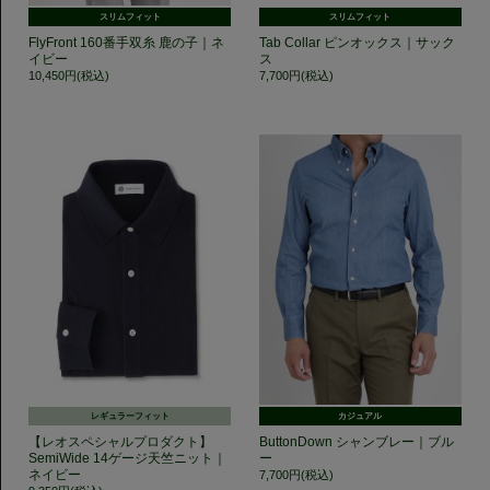
スリムフィット
スリムフィット
FlyFront 160番手双糸 鹿の子｜ネ
Tab Collar ピンオックス｜サック
イビー
ス
10,450円(税込)
7,700円(税込)
レギュラーフィット
カジュアル
【レオスペシャルプロダクト】
ButtonDown シャンブレー｜ブル
SemiWide 14ゲージ天竺ニット｜
ー
ネイビー
7,700円(税込)