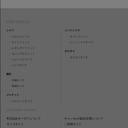
ITEM SEARCH
シャツ
ニットシャツ
・
スリムフィット
・
タイトフィット
・
タイトフィット
・
ニットシャツすべて
・
レギュラーフィット
ネクタイ
・
カジュアルフィット
・
ネクタイすべて
・
ショートスリーブ
・
シャツすべて
袖丈
・
半袖すべて
・
長袖すべて
ジャケット
・
ジャケットすべて
CUSTOMER SERVICE
裄丈詰めオーダーについて
キャンセル/返品/交換について
サイズガイド
ご利用ガイド