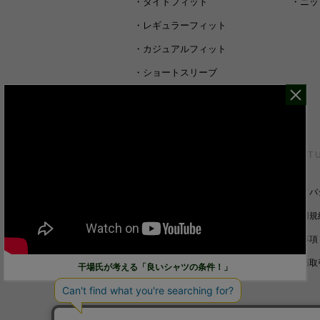
・
タイトフィット
・
ニッ
・
レギュラーフィット
・
カジュアルフィット
・
ショートスリーブ
・
シャツすべて
CUSTOMER SERVICE
ABOUT 
裄丈詰めオーダーについて
プライバ
キャンセル/返品/交換について
ご利用規
サイズガイド
免責事項
ご利用ガイド
特定商取
干場氏が考える「良いシャツの条件！」
お問い合わせ