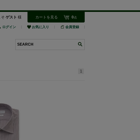
こそ
ゲスト
様
カートを見る
0
点
ログイン
お気に入り
会員登録
検索
1