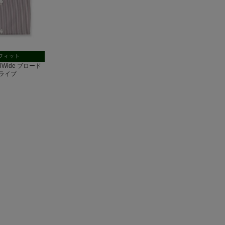
フィット
miWide ブロード
ライプ