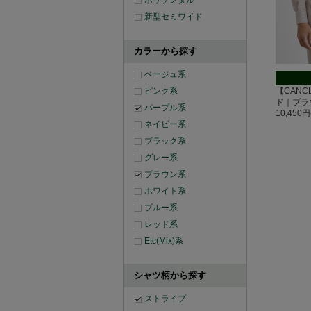
ホリゾンタル
新型セミワイド
カラーから探す
ベージュ系
ピンク系
【CANCL
ド｜ブラ
パープル系
10,450
ネイビー系
ブラック系
グレー系
ブラウン系
ホワイト系
ブルー系
レッド系
Etc(Mix)系
シャツ柄から探す
ストライプ