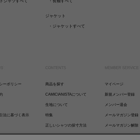
トシャツすべて
・
長袖すべて
ジャケット
・
ジャケットすべて
US
CONTENTS
MEMBER SERVICE
シーポリシー
商品を探す
マイページ
約
CAMICIANISTAについて
新規メンバー登録
生地について
メンバー退会
引法に基づく表示
特集
メールマガジン登録
正しいシャツの採寸方法
メールマガジン解除
ポイントについて