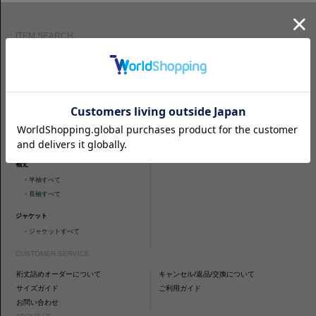
ITEM SEARCH
シャツ
ニットシャツ
・
スリムフィット
・
タイトフィット
・
タイトフィット
・
ニットシャツすべて
・
レギュラーフィット
ネクタイ
・
カジュアルフィット
・
ネクタイすべて
・
ショートスリーブ
・
シャツすべて
袖丈
・
半袖すべて
・
長袖すべて
ジャケット
・
ジャケットすべて
CUSTOMER SERVICE
裄丈詰めオーダーについて
キャンセル/返品/交換について
サイズガイド
ご利用ガイド
お問い合わせ