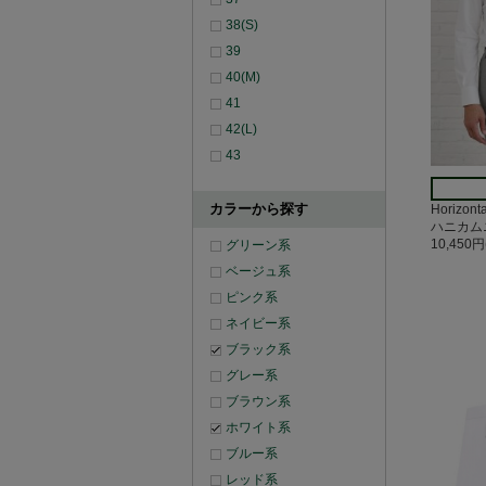
38(S)
39
40(M)
41
42(L)
43
カラーから探す
Horizo
ハニカム
10,450
グリーン系
ベージュ系
ピンク系
ネイビー系
ブラック系
グレー系
ブラウン系
ホワイト系
ブルー系
レッド系