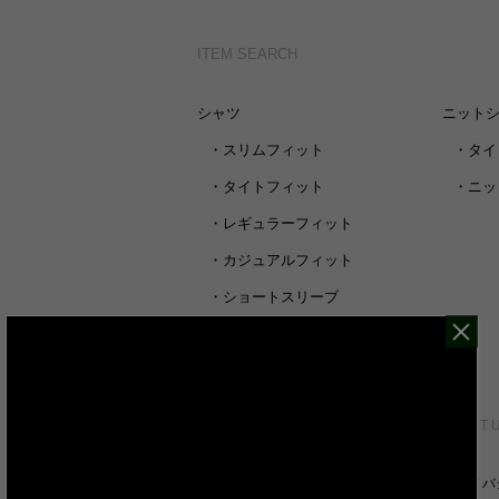
ITEM SEARCH
シャツ
ニット
・
スリムフィット
・
タイ
・
タイトフィット
・
ニッ
・
レギュラーフィット
・
カジュアルフィット
・
ショートスリーブ
・
シャツすべて
CUSTOMER SERVICE
ABOUT 
裄丈詰めオーダーについて
プライバ