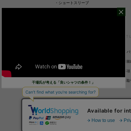
・
ショートスリーブ
・
シャツすべて
CUSTOMER SERVICE
ABOUT 
裄丈詰めオーダーについて
プライバ
キャンセル/返品/交換について
ご利用規
サイズガイド
免責事項
ご利用ガイド
特定商取
干場氏が考える「良いシャツの条件！」
お問い合わせ
© STRASBURGO CO., LTD.