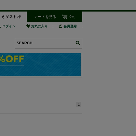
こそ
ゲスト
様
カートを見る
0
点
ログイン
お気に入り
会員登録
検索
1