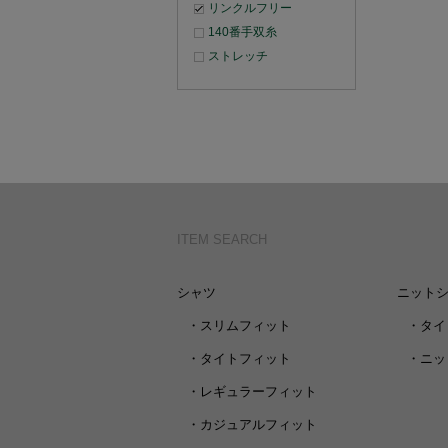
リンクルフリー
140番手双糸
ストレッチ
ITEM SEARCH
シャツ
ニット
・
スリムフィット
・
タイ
・
タイトフィット
・
ニッ
・
レギュラーフィット
・
カジュアルフィット