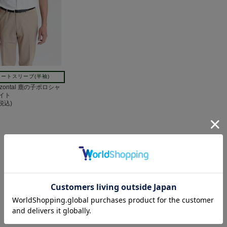
ートスリーブ(半袖)
izontal 鹿の子ポロシャ
イト
(税込)