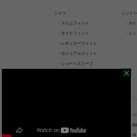
シャツ
ニット
・
スリムフィット
・
タイ
・
タイトフィット
・
ニッ
・
レギュラーフィット
・
カジュアルフィット
・
ショートスリーブ
・
シャツすべて
CUSTOMER SERVICE
ABOUT 
裄丈詰めオーダーについて
プライバ
キャンセル/返品/交換について
ご利用規
サイズガイド
免責事項