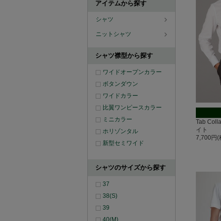
アイテムから探す
シャツ
ニットシャツ
シャツ襟型から探す
ワイドオープンカラー
ボタンダウン
ワイドカラー
比翼ワンピースカラー
ミニカラー
Tab Co
イト
ホリゾンタル
7,700円
新型セミワイド
シャツのサイズから探す
37
38(S)
39
40(M)