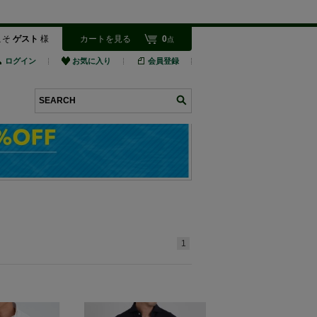
こそ
ゲスト
様
カートを見る
0
点
ログイン
お気に入り
会員登録
検索
1