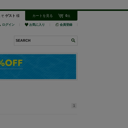
こそ
ゲスト
様
カートを見る
0
点
ログイン
お気に入り
会員登録
検索
1