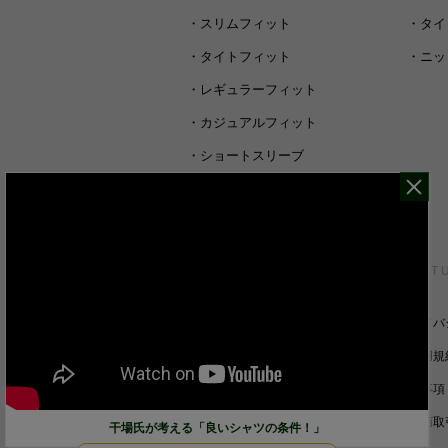
・
スリムフィット
・
タイ
・
タイトフィット
・
ニッ
・
レギュラーフィット
・
カジュアルフィット
・
ショートスリーブ
・
シャツすべて
CUSTOMER SERVICE
ABOUT 
裄丈詰めオーダーについて
プライバ
キャンセル/返品/交換について
ご利用規
サイズガイド
免責事項
ご利用ガイド
特定商取
干場氏が考える「良いシャツの条件！」