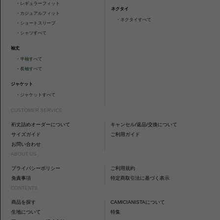
・
レギュラーフィット
ネクタイ
・
カジュアルフィット
・
ネクタイすべて
・
ショートスリーブ
・
シャツすべて
袖丈
・
半袖すべて
・
長袖すべて
ジャケット
・
ジャケットすべて
CUSTOMER SERVICE
裄丈詰めオーダーについて
キャンセル/返品/交換について
サイズガイド
ご利用ガイド
お問い合わせ
ABOUT US
プライバシーポリシー
ご利用規約
免責事項
特定商取引法に基づく表示
CONTENTS
商品を探す
CAMICIANISTAについて
生地について
特集