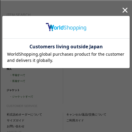
ITEM SEARCH
シャツ
ニットシャツ
・
スリムフィット
・
タイトフィット
・
タイトフィット
・
ニットシャツすべて
・
レギュラーフィット
ネクタイ
・
カジュアルフィット
・
ネクタイすべて
・
ショートスリーブ
・
シャツすべて
袖丈
・
半袖すべて
・
長袖すべて
ジャケット
・
ジャケットすべて
CUSTOMER SERVICE
裄丈詰めオーダーについて
キャンセル/返品/交換について
サイズガイド
ご利用ガイド
お問い合わせ