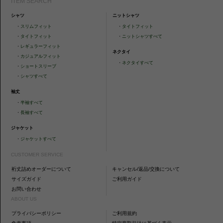
ITEM SEARCH
シャツ
ニットシャツ
・
スリムフィット
・
タイトフィット
・
タイトフィット
・
ニットシャツすべて
・
レギュラーフィット
ネクタイ
・
カジュアルフィット
・
ネクタイすべて
・
ショートスリーブ
・
シャツすべて
袖丈
・
半袖すべて
・
長袖すべて
ジャケット
・
ジャケットすべて
CUSTOMER SERVICE
裄丈詰めオーダーについて
キャンセル/返品/交換について
サイズガイド
ご利用ガイド
お問い合わせ
ABOUT US
プライバシーポリシー
ご利用規約