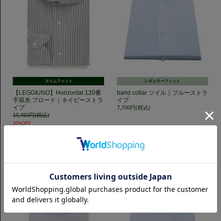
スリムフィット
レギュラーフィット
【LEGGIUNO】Horizontal 120番
band collar ツイル｜ブルーストラ
手双糸 ブロード｜ネイビーストラ
イプ
イプ
7,700円(税込)
10,450円(税込)
20%OFF
8,360円(税込)