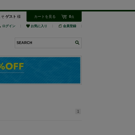
こそ
ゲスト
様
カートを見る
0
点
ログイン
お気に入り
会員登録
検索
1