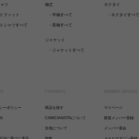
シャツ
袖丈
ネクタイ
トフィット
・
半袖すべて
・
ネクタイすべ
トシャツすべて
・
長袖すべて
ジャケット
・
ジャケットすべて
US
CONTENTS
MEMBER SERVICE
シーポリシー
商品を探す
マイページ
約
CAMICIANISTAについて
新規メンバー登録
生地について
メンバー退会
引法に基づく表示
特集
メールマガジン登録