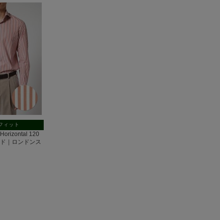
フィット
rizontal 120
ード｜ロンドンス