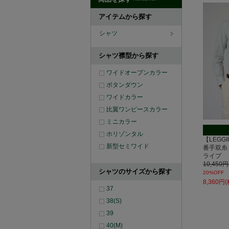
セー
ル
アイテムから探す
シャツ
シャツ襟型から探す
ワイドオープンカラー
ボタンダウン
ワイドカラー
比翼ワンピースカラー
ミニカラー
ホリゾンタル
【LEGGIU
新型セミワイド
番手双糸
ライプ
10,450
シャツのサイズから探す
20%OFF
8,360円
37
38(S)
39
40(M)