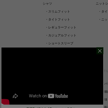
シャツ
ニット
・
スリムフィット
・
タイ
・
タイトフィット
・
ニッ
・
レギュラーフィット
・
カジュアルフィット
・
ショートスリーブ
・
シャツすべて
CUSTOMER SERVICE
ABOUT 
裄丈詰めオーダーについて
プライバ
キャンセル/返品/交換について
ご利用規
サイズガイド
免責事項
ご利用ガイド
特定商取