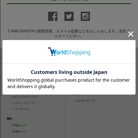
CAMICIANISTAの最新情報、スタイル提案などをおしらせします。是非フ
ォローください。
ITEM SEARCH
シャツ
ニットシャツ
・
スリムフィット
・
タイトフィット
・
タイトフィット
・
ニットシャツすべて
・
レギュラーフィット
ネクタイ
・
カジュアルフィット
・
ネクタイすべて
・
ショートスリーブ
・
シャツすべて
袖丈
・
半袖すべて
・
長袖すべて