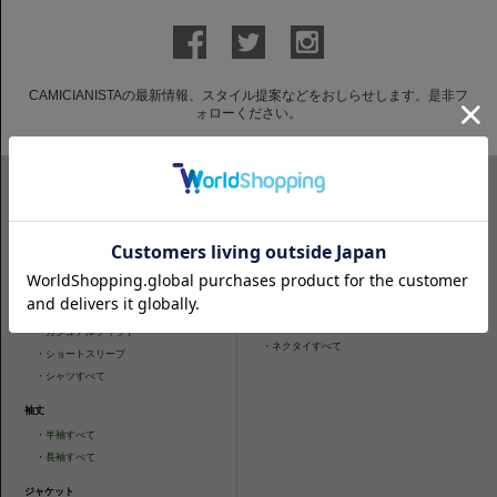
CAMICIANISTAの最新情報、スタイル提案などをおしらせします。是非フ
ォローください。
ITEM SEARCH
シャツ
ニットシャツ
・
スリムフィット
・
タイトフィット
・
タイトフィット
・
ニットシャツすべて
・
レギュラーフィット
ネクタイ
・
カジュアルフィット
・
ネクタイすべて
・
ショートスリーブ
・
シャツすべて
袖丈
・
半袖すべて
・
長袖すべて
ジャケット