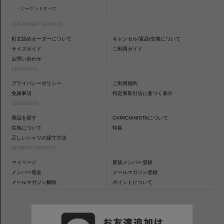
・
ジャケットすべて
CUSTOMER SERVICE
裄丈詰めオーダーについて
キャンセル/返品/交換について
サイズガイド
ご利用ガイド
お問い合わせ
ABOUT US
プライバシーポリシー
ご利用規約
免責事項
特定商取引法に基づく表示
CONTENTS
商品を探す
CAMICIANISTAについて
生地について
特集
正しいシャツの採寸方法
MEMBER SERVICE
マイページ
新規メンバー登録
メンバー退会
メールマガジン登録
メールマガジン解除
ポイントについて