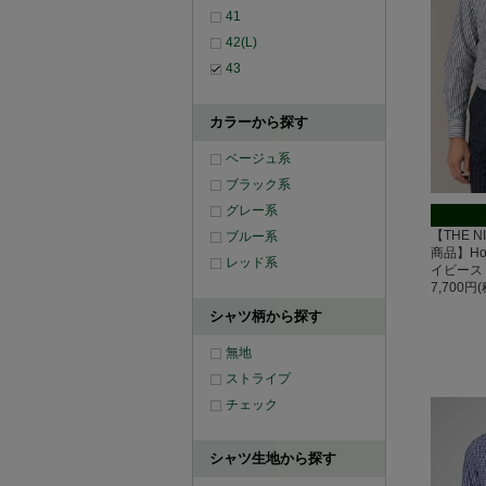
41
42(L)
43
カラーから探す
ベージュ系
ブラック系
グレー系
【THE N
ブルー系
商品】Hor
レッド系
イビース
7,700円
シャツ柄から探す
無地
ストライプ
チェック
シャツ生地から探す