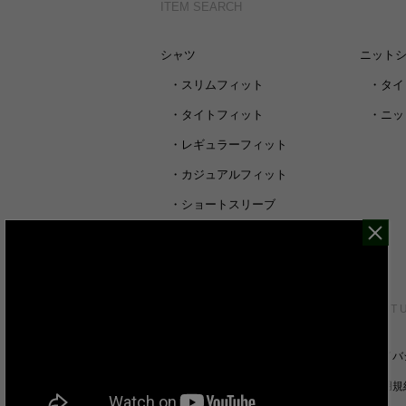
ITEM SEARCH
シャツ
ニット
・
スリムフィット
・
タイ
・
タイトフィット
・
ニッ
・
レギュラーフィット
・
カジュアルフィット
・
ショートスリーブ
・
シャツすべて
CUSTOMER SERVICE
ABOUT 
裄丈詰めオーダーについて
プライバ
キャンセル/返品/交換について
ご利用規