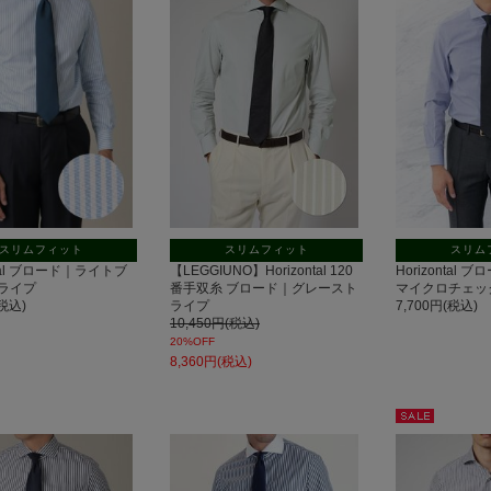
スリムフィット
スリムフィット
スリム
ntal ブロード｜ライトブ
【LEGGIUNO】Horizontal 120
Horizontal
ライプ
番手双糸 ブロード｜グレースト
マイクロチェッ
(税込)
ライプ
7,700円(税込)
10,450円(税込)
20%OFF
8,360円(税込)
セー
ル