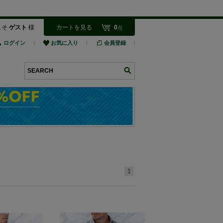
こそ
ゲスト
様
カートを見る
0
点
ログイン
お気に入り
会員登録
検索
1