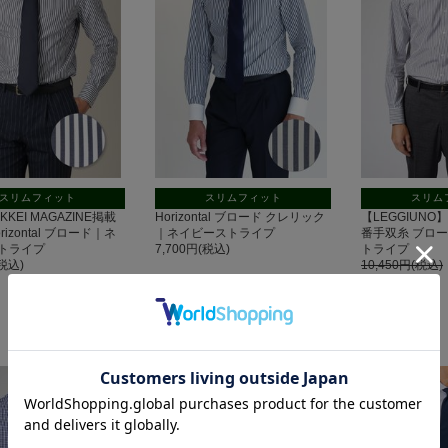
スリムフィット
スリムフィット
スリム
IKKEI MAGAZINE掲載
Horizontal ブロード クレリック
【LEGGIUNO】Ho
izontal ブロード｜ネ
｜ネイビーストライプ
番手双糸 ブロ
トライプ
7,700円(税込)
トライプ
(税込)
10,450円(税込)
20%OFF
8,360円(税込)
セー
ル