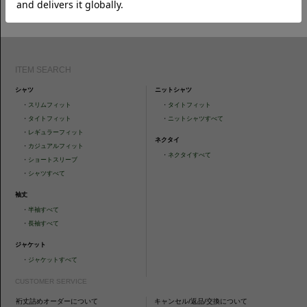
ォローください。
ITEM SEARCH
シャツ
ニットシャツ
・
スリムフィット
・
タイトフィット
・
タイトフィット
・
ニットシャツすべて
・
レギュラーフィット
ネクタイ
・
カジュアルフィット
・
ネクタイすべて
・
ショートスリーブ
・
シャツすべて
袖丈
・
半袖すべて
・
長袖すべて
ジャケット
・
ジャケットすべて
CUSTOMER SERVICE
裄丈詰めオーダーについて
キャンセル/返品/交換について