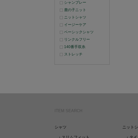
シャンブレー
鹿の子ニット
ニットシャツ
イージーケア
ベーシックシャツ
リンクルフリー
140番手双糸
ストレッチ
ITEM SEARCH
シャツ
ニット
・
スリムフィット
・
タイ