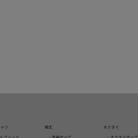
シャツ
袖丈
ネクタイ
トフィット
・
半袖すべて
・
ネクタイすべ