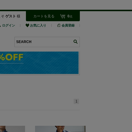
こそ
ゲスト
様
カートを見る
0
点
ログイン
お気に入り
会員登録
検索
1