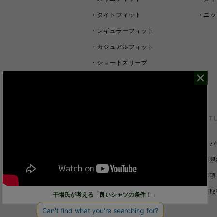
・
タイトフィット
・
ニッ
・
レギュラーフィット
・
カジュアルフィット
・
ショートスリーブ
・
シャツすべて
CUSTOMER SERVICE
ABOUT 
裄丈詰めオーダーについて
プライバ
キャンセル/返品/交換について
ご利用規
サイズガイド
免責事項
ご利用ガイド
特定商取
干場氏が考える「良いシャツの条件！」
お問い合わせ