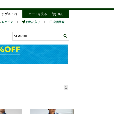
こそ
ゲスト
様
カートを見る
0
点
ログイン
お気に入り
会員登録
検索
1