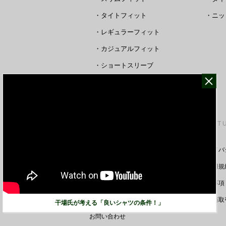
・
タイトフィット
・
ニッ
・
レギュラーフィット
・
カジュアルフィット
・
ショートスリーブ
・
シャツすべて
CUSTOMER SERVICE
ABOUT 
裄丈詰めオーダーについて
プライバ
キャンセル/返品/交換について
ご利用規
サイズガイド
免責事項
ご利用ガイド
特定商取
干場氏が考える「良いシャツの条件！」
お問い合わせ