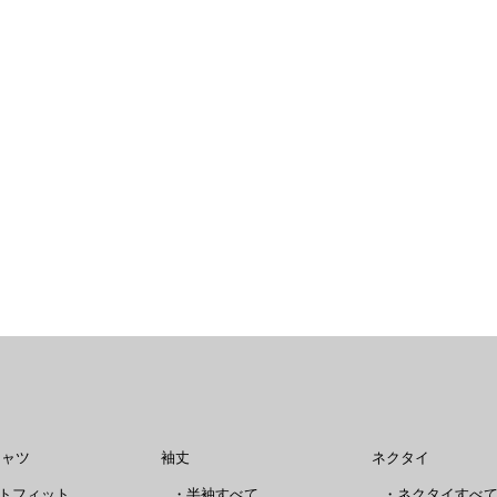
シャツ
袖丈
ネクタイ
トフィット
・
半袖すべて
・
ネクタイすべ