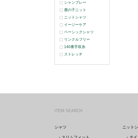
シャンブレー
鹿の子ニット
ニットシャツ
イージーケア
ベーシックシャツ
リンクルフリー
140番手双糸
ストレッチ
ITEM SEARCH
シャツ
ニット
・
スリムフィット
・
タイ