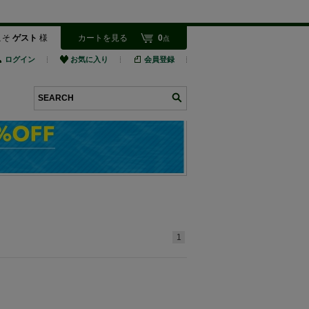
こそ
ゲスト
様
カートを見る
0
点
ログイン
お気に入り
会員登録
検索
1