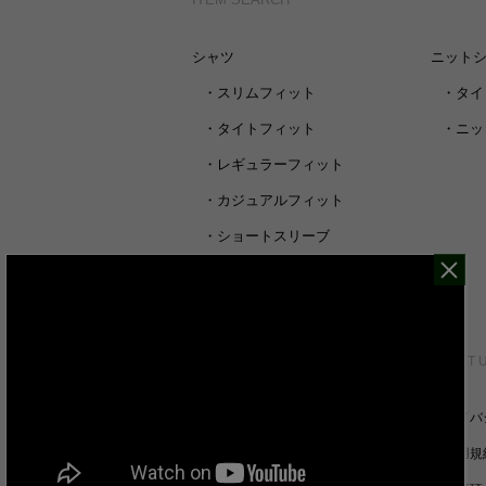
シャツ
ニット
・
スリムフィット
・
タイ
・
タイトフィット
・
ニッ
・
レギュラーフィット
・
カジュアルフィット
・
ショートスリーブ
・
シャツすべて
CUSTOMER SERVICE
ABOUT 
裄丈詰めオーダーについて
プライバ
キャンセル/返品/交換について
ご利用規