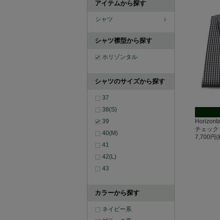
アイテムから探す
シャツ
シャツ襟型から探す
ホリゾンタル
シャツのサイズから探す
37
38(S)
39
Horizo
チェック
40(M)
7,700円
41
42(L)
43
カラーから探す
ネイビー系