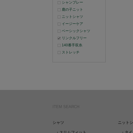
シャンブレー
鹿の子ニット
ニットシャツ
イージーケア
ベーシックシャツ
リンクルフリー
140番手双糸
ストレッチ
ITEM SEARCH
シャツ
ニット
・
スリムフィット
・
タイ