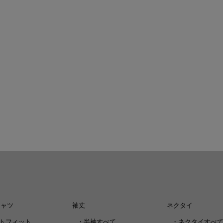
シャツ
袖丈
ネクタイ
トフィット
・
半袖すべて
・
ネクタイすべ