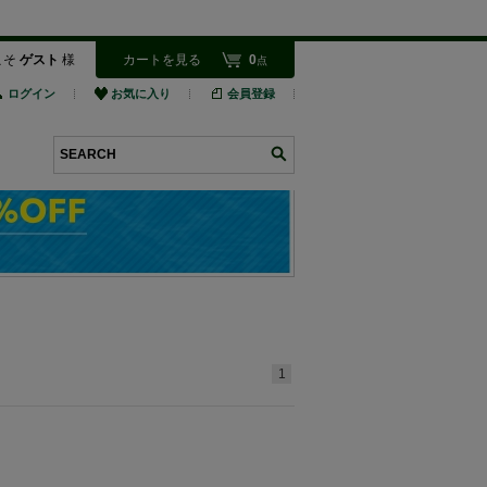
こそ
ゲスト
様
カートを見る
0
点
ログイン
お気に入り
会員登録
検索
1