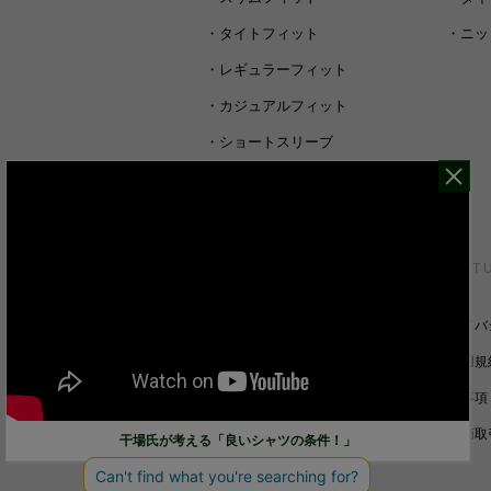
・
タイトフィット
・
ニッ
・
レギュラーフィット
・
カジュアルフィット
・
ショートスリーブ
・
シャツすべて
CUSTOMER SERVICE
ABOUT 
裄丈詰めオーダーについて
プライバ
キャンセル/返品/交換について
ご利用規
サイズガイド
免責事項
ご利用ガイド
特定商取
干場氏が考える「良いシャツの条件！」
お問い合わせ