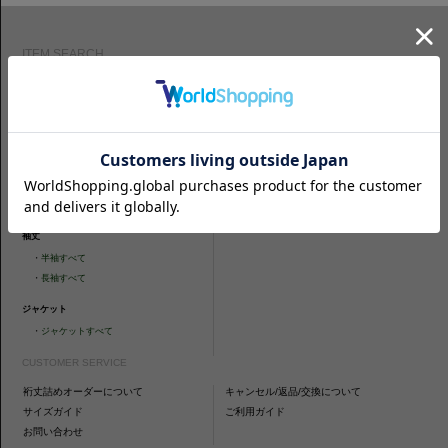
ITEM SEARCH
シャツ
ニットシャツ
・
スリムフィット
・
タイトフィット
・
タイトフィット
・
ニットシャツすべて
・
レギュラーフィット
ネクタイ
・
カジュアルフィット
・
ネクタイすべて
・
ショートスリーブ
・
シャツすべて
袖丈
・
半袖すべて
・
長袖すべて
ジャケット
・
ジャケットすべて
CUSTOMER SERVICE
裄丈詰めオーダーについて
キャンセル/返品/交換について
サイズガイド
ご利用ガイド
お問い合わせ