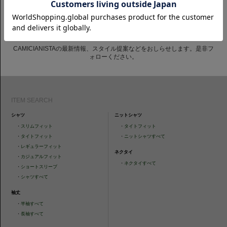
CAMICIANISTAの最新情報、スタイル提案などをおしらせします。是非フ
ォローください。
ITEM SEARCH
シャツ
ニットシャツ
・
スリムフィット
・
タイトフィット
・
タイトフィット
・
ニットシャツすべて
・
レギュラーフィット
ネクタイ
・
カジュアルフィット
・
ネクタイすべて
・
ショートスリーブ
・
シャツすべて
袖丈
・
半袖すべて
・
長袖すべて