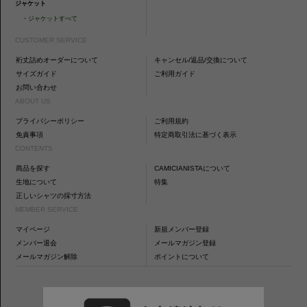
ジャケット
・
ジャケットすべて
CUSTOMER SERVICE
裄丈詰めオーダーについて
キャンセル/返品/交換について
サイズガイド
ご利用ガイド
お問い合わせ
ABOUT US
プライバシーポリシー
ご利用規約
免責事項
特定商取引法に基づく表示
CONTENTS
商品を探す
CAMICIANISTAについて
生地について
特集
正しいシャツの採寸方法
MEMBER SERVICE
マイページ
新規メンバー登録
メンバー退会
メールマガジン登録
メールマガジン解除
ポイントについて