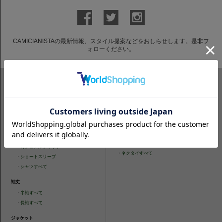
CAMICIANISTAの最新情報、スタイル提案などをおしらせします。是非フ
ォローください。
ITEM SEARCH
シャツ
ニットシャツ
・
スリムフィット
・
タイトフィット
・
タイトフィット
・
ニットシャツすべて
・
レギュラーフィット
ネクタイ
・
カジュアルフィット
・
ネクタイすべて
・
ショートスリーブ
・
シャツすべて
袖丈
・
半袖すべて
・
長袖すべて
ジャケット