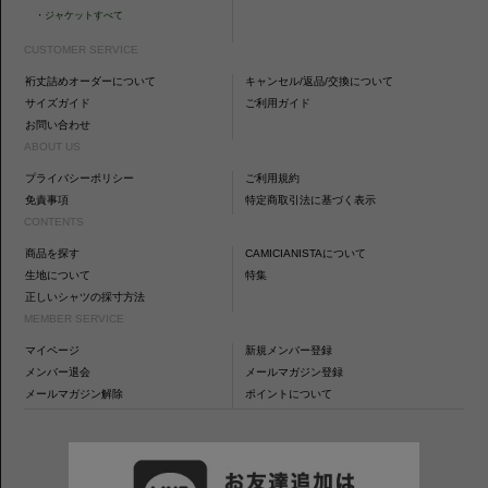
・
ジャケットすべて
CUSTOMER SERVICE
裄丈詰めオーダーについて
キャンセル/返品/交換について
サイズガイド
ご利用ガイド
お問い合わせ
ABOUT US
プライバシーポリシー
ご利用規約
免責事項
特定商取引法に基づく表示
CONTENTS
商品を探す
CAMICIANISTAについて
生地について
特集
正しいシャツの採寸方法
MEMBER SERVICE
マイページ
新規メンバー登録
メンバー退会
メールマガジン登録
メールマガジン解除
ポイントについて