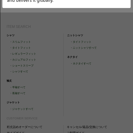
ォローください。
ITEM SEARCH
シャツ
ニットシャツ
・
スリムフィット
・
タイトフィット
・
タイトフィット
・
ニットシャツすべて
・
レギュラーフィット
ネクタイ
・
カジュアルフィット
・
ネクタイすべて
・
ショートスリーブ
・
シャツすべて
袖丈
・
半袖すべて
・
長袖すべて
ジャケット
・
ジャケットすべて
CUSTOMER SERVICE
裄丈詰めオーダーについて
キャンセル/返品/交換について
サイズガイド
ご利用ガイド