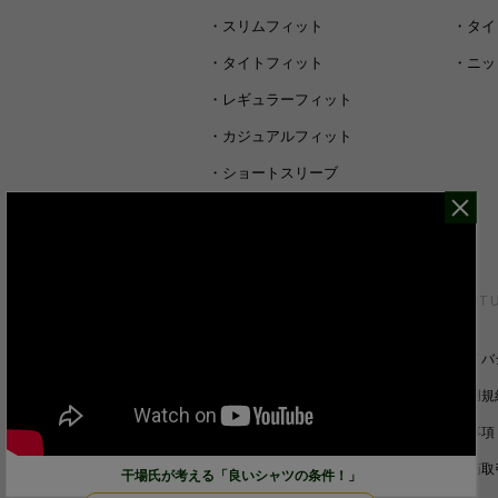
・
スリムフィット
・
タイ
・
タイトフィット
・
ニッ
・
レギュラーフィット
・
カジュアルフィット
・
ショートスリーブ
・
シャツすべて
CUSTOMER SERVICE
ABOUT 
裄丈詰めオーダーについて
プライバ
キャンセル/返品/交換について
ご利用規
サイズガイド
免責事項
ご利用ガイド
特定商取
干場氏が考える「良いシャツの条件！」