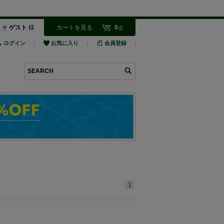
こそ
ゲスト
様
カートを見る
0
点
ログイン
お気に入り
会員登録
検索
1