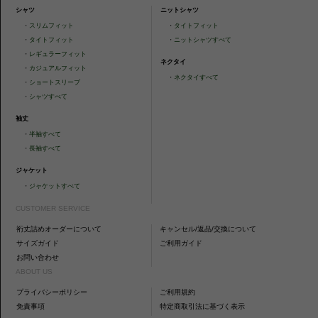
シャツ
ニットシャツ
・
スリムフィット
・
タイトフィット
・
タイトフィット
・
ニットシャツすべて
・
レギュラーフィット
ネクタイ
・
カジュアルフィット
・
ネクタイすべて
・
ショートスリーブ
・
シャツすべて
袖丈
・
半袖すべて
・
長袖すべて
ジャケット
・
ジャケットすべて
CUSTOMER SERVICE
裄丈詰めオーダーについて
キャンセル/返品/交換について
サイズガイド
ご利用ガイド
お問い合わせ
ABOUT US
プライバシーポリシー
ご利用規約
免責事項
特定商取引法に基づく表示