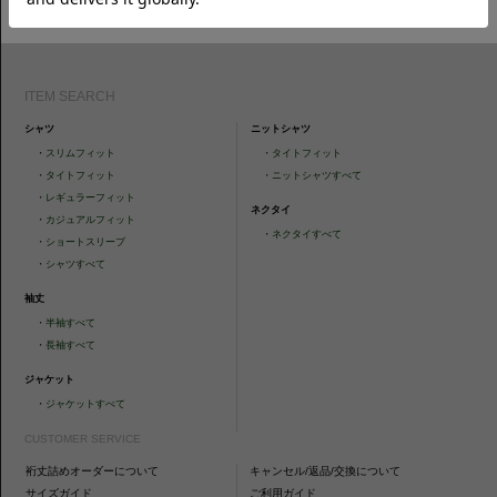
ォローください。
ITEM SEARCH
シャツ
ニットシャツ
・
スリムフィット
・
タイトフィット
・
タイトフィット
・
ニットシャツすべて
・
レギュラーフィット
ネクタイ
・
カジュアルフィット
・
ネクタイすべて
・
ショートスリーブ
・
シャツすべて
袖丈
・
半袖すべて
・
長袖すべて
ジャケット
・
ジャケットすべて
CUSTOMER SERVICE
裄丈詰めオーダーについて
キャンセル/返品/交換について
サイズガイド
ご利用ガイド