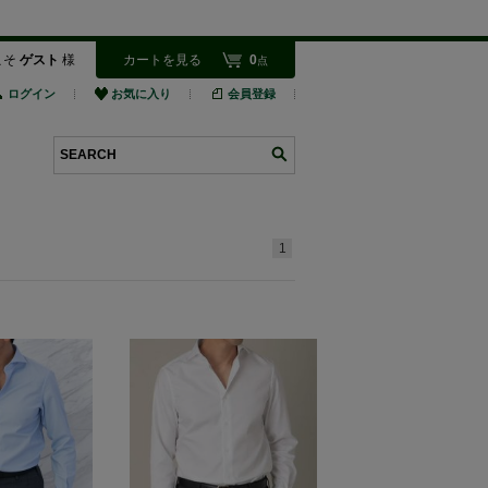
こそ
ゲスト
様
カートを見る
0
点
ログイン
お気に入り
会員登録
検索
1