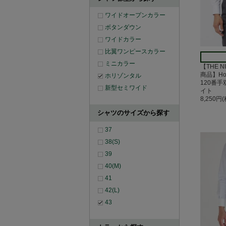
ワイドオープンカラー
ボタンダウン
ワイドカラー
比翼ワンピースカラー
ミニカラー
【THE N
商品】Hor
ホリゾンタル
120番
新型セミワイド
イト
8,250円
シャツのサイズから探す
37
38(S)
39
40(M)
41
42(L)
43