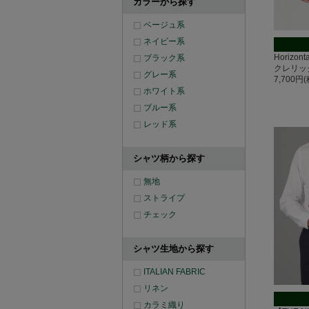
カラーから探す
ベージュ系
ネイビー系
Horizo
ブラック系
クレリッ
グレー系
7,700円
ホワイト系
ブルー系
レッド系
シャツ柄から探す
無地
ストライプ
チェック
シャツ生地から探す
ITALIAN FABRIC
リネン
カラミ織り