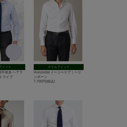
フィット
スリムフィット
100番手単糸 ヘアラ
Horizontal イージーケア｜ヘリ
トライプ
ンボーン
7,700円(税込)