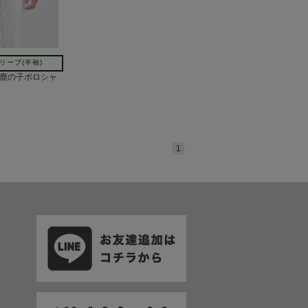
リーブ(半袖)
tal 鹿の子ポロシャ
1
て