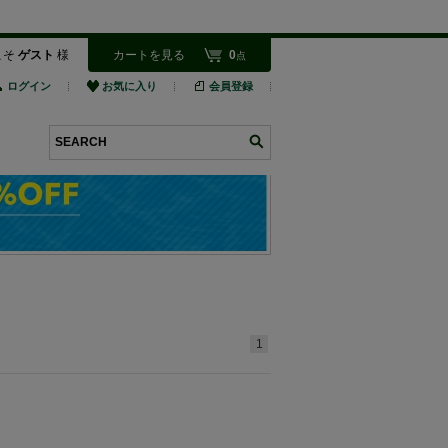
こそ
ゲスト
様
カートを見る
0
点
ログイン
お気に入り
会員登録
検索
1