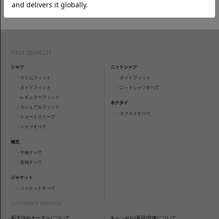
CAMICIANISTAの最新情報、スタイル提案などをおしらせします。是非フ
ォローください。
ITEM SEARCH
シャツ
ニットシャツ
・
スリムフィット
・
タイトフィット
・
タイトフィット
・
ニットシャツすべて
・
レギュラーフィット
ネクタイ
・
カジュアルフィット
・
ネクタイすべて
・
ショートスリーブ
・
シャツすべて
袖丈
・
半袖すべて
・
長袖すべて
ジャケット
・
ジャケットすべて
CUSTOMER SERVICE
裄丈詰めオーダーについて
キャンセル/返品/交換について