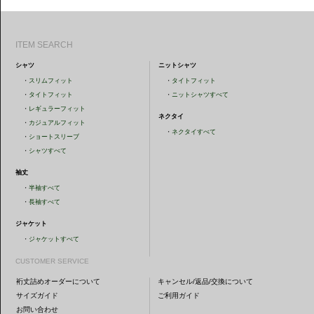
ITEM SEARCH
シャツ
ニットシャツ
・
スリムフィット
・
タイトフィット
・
タイトフィット
・
ニットシャツすべて
・
レギュラーフィット
ネクタイ
・
カジュアルフィット
・
ネクタイすべて
・
ショートスリーブ
・
シャツすべて
袖丈
・
半袖すべて
・
長袖すべて
ジャケット
・
ジャケットすべて
CUSTOMER SERVICE
裄丈詰めオーダーについて
キャンセル/返品/交換について
サイズガイド
ご利用ガイド
お問い合わせ