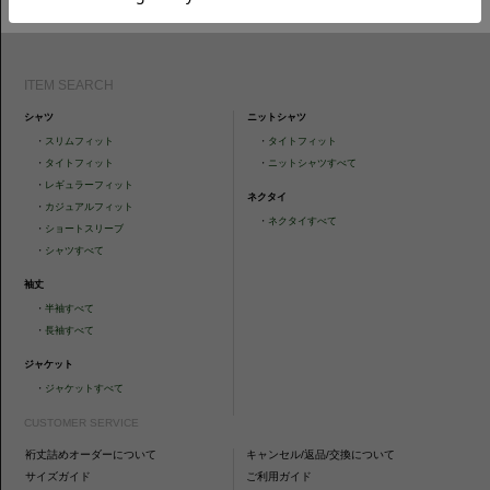
ITEM SEARCH
シャツ
ニットシャツ
・
スリムフィット
・
タイトフィット
・
タイトフィット
・
ニットシャツすべて
・
レギュラーフィット
ネクタイ
・
カジュアルフィット
・
ネクタイすべて
・
ショートスリーブ
・
シャツすべて
袖丈
・
半袖すべて
・
長袖すべて
ジャケット
・
ジャケットすべて
CUSTOMER SERVICE
裄丈詰めオーダーについて
キャンセル/返品/交換について
サイズガイド
ご利用ガイド