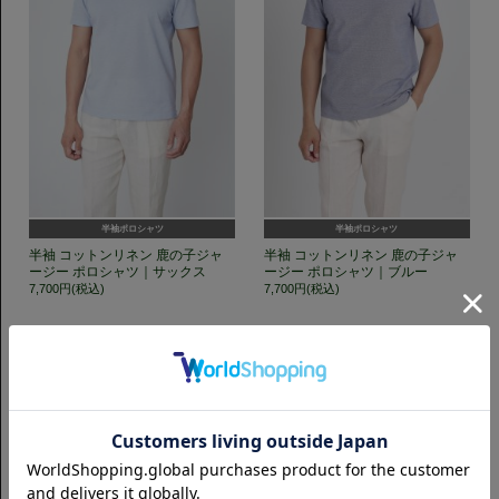
半袖ポロシャツ
半袖ポロシャツ
半袖 コットンリネン 鹿の子ジャ
半袖 コットンリネン 鹿の子ジャ
ージー ポロシャツ｜サックス
ージー ポロシャツ｜ブルー
7,700円(税込)
7,700円(税込)
GET TO KNOW US
CAMICIANISTAの最新情報、スタイル提案などをおしらせします。是非フ
ォローください。