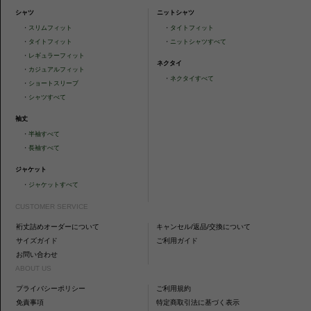
シャツ
ニットシャツ
・
スリムフィット
・
タイトフィット
・
タイトフィット
・
ニットシャツすべて
・
レギュラーフィット
ネクタイ
・
カジュアルフィット
・
ネクタイすべて
・
ショートスリーブ
・
シャツすべて
袖丈
・
半袖すべて
・
長袖すべて
ジャケット
・
ジャケットすべて
CUSTOMER SERVICE
裄丈詰めオーダーについて
キャンセル/返品/交換について
サイズガイド
ご利用ガイド
お問い合わせ
ABOUT US
プライバシーポリシー
ご利用規約
免責事項
特定商取引法に基づく表示