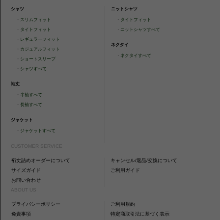
シャツ
ニットシャツ
・
スリムフィット
・
タイトフィット
・
タイトフィット
・
ニットシャツすべて
・
レギュラーフィット
ネクタイ
・
カジュアルフィット
・
ネクタイすべて
・
ショートスリーブ
・
シャツすべて
袖丈
・
半袖すべて
・
長袖すべて
ジャケット
・
ジャケットすべて
CUSTOMER SERVICE
裄丈詰めオーダーについて
キャンセル/返品/交換について
サイズガイド
ご利用ガイド
お問い合わせ
ABOUT US
プライバシーポリシー
ご利用規約
免責事項
特定商取引法に基づく表示