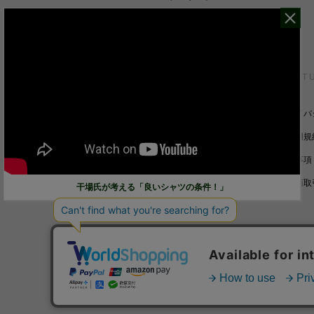
・
シャツすべて
CUSTOMER SERVICE
ABOUT 
裄丈詰めオーダーについて
プライバ
キャンセル/返品/交換について
ご利用規
サイズガイド
免責事項
ご利用ガイド
特定商取
干場氏が考える「良いシャツの条件！」
お問い合わせ
© STRASBURGO CO., LTD.