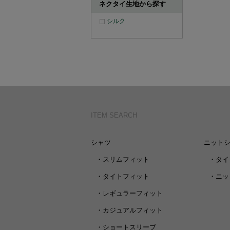
ネクタイ生地から探す
シルク
ITEM SEARCH
シャツ
ニット
・
スリムフィット
・
タイ
・
タイトフィット
・
ニッ
・
レギュラーフィット
・
カジュアルフィット
・
ショートスリーブ