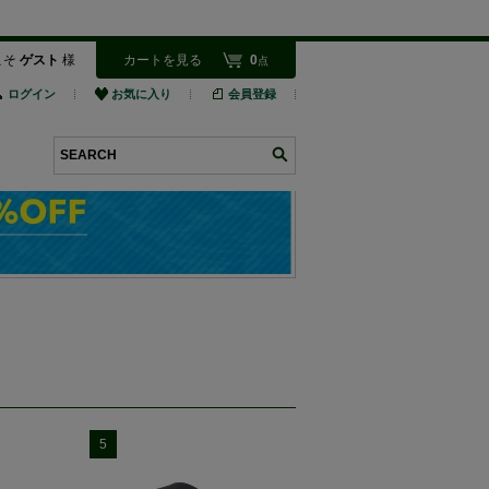
こそ
ゲスト
様
カートを見る
0
点
ログイン
お気に入り
会員登録
検索
5