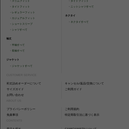
・
スリムフィット
・
タイトフィット
・
タイトフィット
・
ニットシャツすべて
・
レギュラーフィット
ネクタイ
・
カジュアルフィット
・
ネクタイすべて
・
ショートスリーブ
・
シャツすべて
袖丈
・
半袖すべて
・
長袖すべて
ジャケット
・
ジャケットすべて
CUSTOMER SERVICE
裄丈詰めオーダーについて
キャンセル/返品/交換について
サイズガイド
ご利用ガイド
お問い合わせ
ABOUT US
プライバシーポリシー
ご利用規約
免責事項
特定商取引法に基づく表示
CONTENTS
商品を探す
CAMICIANISTAについて