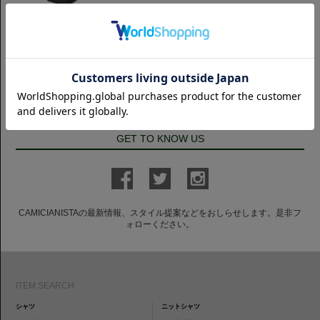
ネクタイ
【LORO PIANA SUPER150's
AUSTRALIS】 ソリッド ウールネ
クタイ｜ブラウングレー
6,050円(税込)
GET TO KNOW US
CAMICIANISTAの最新情報、スタイル提案などをおしらせします。是非フ
ォローください。
ITEM SEARCH
シャツ
ニットシャツ