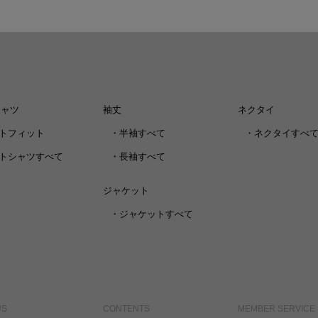
シャツ
袖丈
ネクタイ
トフィット
・
半袖すべて
・
ネクタイすべ
トシャツすべて
・
長袖すべて
ジャケット
・
ジャケットすべて
US
CONTENTS
MEMBER SERVICE