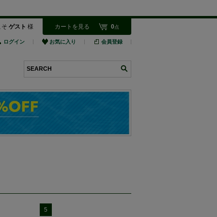
こそ
ゲスト
様
カートを見る
0
点
ログイン
お気に入り
会員登録
検索
5