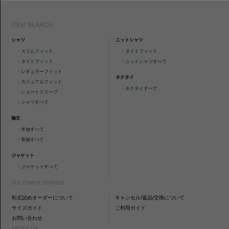
ITEM SEARCH
シャツ
ニットシャツ
・
スリムフィット
・
タイトフィット
・
タイトフィット
・
ニットシャツすべて
・
レギュラーフィット
ネクタイ
・
カジュアルフィット
・
ネクタイすべて
・
ショートスリーブ
・
シャツすべて
袖丈
・
半袖すべて
・
長袖すべて
ジャケット
・
ジャケットすべて
CUSTOMER SERVICE
裄丈詰めオーダーについて
キャンセル/返品/交換について
サイズガイド
ご利用ガイド
お問い合わせ
ABOUT US