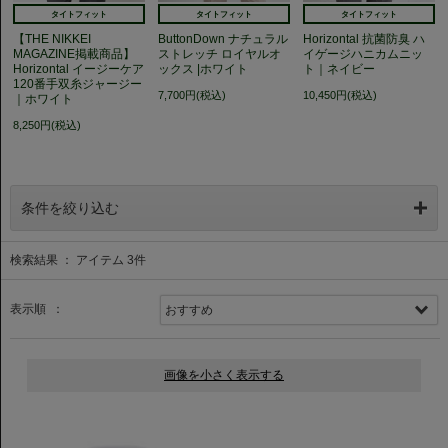
タイトフィット
タイトフィット
タイトフィット
【THE NIKKEI
ButtonDown ナチュラル
Horizontal 抗菌防臭 ハ
MAGAZINE掲載商品】
ストレッチ ロイヤルオ
イゲージハニカムニッ
Horizontal イージーケア
ックス |ホワイト
ト｜ネイビー
120番手双糸ジャージー
7,700円(税込)
10,450円(税込)
｜ホワイト
8,250円(税込)
条件を絞り込む
検索結果 ： アイテム
3
件
表示順 ：