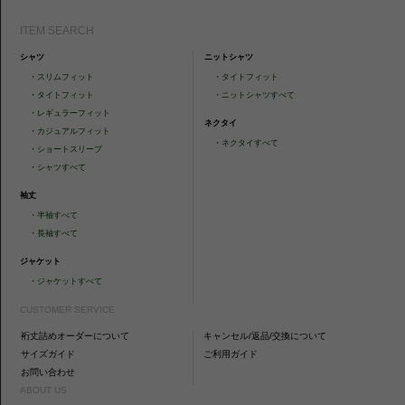
ITEM SEARCH
シャツ
ニットシャツ
・
スリムフィット
・
タイトフィット
・
タイトフィット
・
ニットシャツすべて
・
レギュラーフィット
ネクタイ
・
カジュアルフィット
・
ネクタイすべて
・
ショートスリーブ
・
シャツすべて
袖丈
・
半袖すべて
・
長袖すべて
ジャケット
・
ジャケットすべて
CUSTOMER SERVICE
裄丈詰めオーダーについて
キャンセル/返品/交換について
サイズガイド
ご利用ガイド
お問い合わせ
ABOUT US