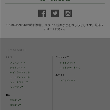
CAMICIANISTAの最新情報、スタイル提案などをおしらせします。是非フ
ォローください。
ITEM SEARCH
シャツ
ニットシャツ
・
スリムフィット
・
タイトフィット
・
タイトフィット
・
ニットシャツすべて
・
レギュラーフィット
ネクタイ
・
カジュアルフィット
・
ネクタイすべて
・
ショートスリーブ
・
シャツすべて
袖丈
・
半袖すべて
・
長袖すべて