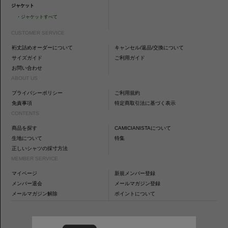
ジャケット
・
ジャケットすべて
CUSTOMER SERVICE
裄丈詰めオーダーについて
キャンセル/返品/交換について
サイズガイド
ご利用ガイド
お問い合わせ
ABOUT US
プライバシーポリシー
ご利用規約
免責事項
特定商取引法に基づく表示
CONTENTS
商品を探す
CAMICIANISTAについて
生地について
特集
正しいシャツの採寸方法
MEMBER SERVICE
マイページ
新規メンバー登録
メンバー退会
メールマガジン登録
メールマガジン解除
ポイントについて