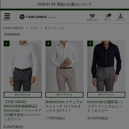
2026.07.29 商品のお届けについて
0
お気に入り
カート
ログイン
CAMICIANISTA
＞
シャツ
＞
タイトフィット
RANKING
1
2
3
タイトフィット
タイトフィット
タイトフィット
【THE NIKKEI
ButtonDown ナチュラル
Horizontal 抗菌防臭 ハ
MAGAZINE掲載商品】
ストレッチ ロイヤルオ
イゲージハニカムニッ
Horizontal イージーケア
ックス |ホワイト
ト｜ネイビー
120番手双糸ジャージー
7,700円(税込)
10,450円(税込)
｜ホワイト
8,250円(税込)