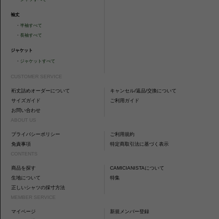
袖丈
・
半袖すべて
・
長袖すべて
ジャケット
・
ジャケットすべて
CUSTOMER SERVICE
裄丈詰めオーダーについて
キャンセル/返品/交換について
サイズガイド
ご利用ガイド
お問い合わせ
ABOUT US
プライバシーポリシー
ご利用規約
免責事項
特定商取引法に基づく表示
CONTENTS
商品を探す
CAMICIANISTAについて
生地について
特集
正しいシャツの採寸方法
MEMBER SERVICE
マイページ
新規メンバー登録