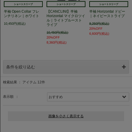
ショートスリーブ
ショートスリーブ
ショートスリーブ
半袖 Open Collar フレ
【CANCLINI】半袖
半袖 Horizontal ドビー
ンチリネン｜ホワイト
Horizontal マイクロツイ
｜ネイビーストライプ
ル｜ライトブルースト
10,450円(税込)
8,250円(税込)
ライプ
20%OFF
10,450円(税込)
6,600円(税込)
20%OFF
8,360円(税込)
条件を絞り込む
検索結果 ： アイテム
12
件
表示順 ：