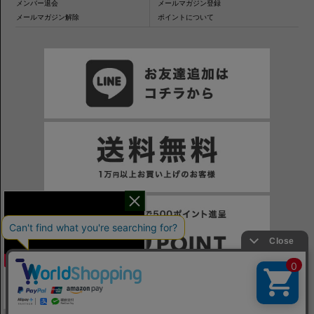
メンバー退会
メールマガジン登録
メールマガジン解除
ポイントについて
干場氏が考える
※一部表示がPCサイトになるページもございます。
※当サイトの税込価格表示は、掲載時の消費税率に応じた価格で記載しております。ご注意ください。
「良いシャツの条件！」