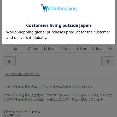
サイズ表記
肩巾
バスト
ウエスト
裾まわり
着丈
裄丈
37
42.8cm
103.5cm
92cm
97cm
74.5cm
44.5cm
38(S)
43.3cm
105.5cm
94.5cm
100cm
75cm
45cm
39
43.8cm
107.5cm
97cm
103cm
75.5cm
46cm
40(M)
44.8cm
110.5cm
100cm
106cm
76.5cm
47cm
41
45.8cm
113.5cm
103cm
109cm
77.5cm
48cm
42(L)
46.8cm
116.5cm
106cm
112cm
78.5cm
49cm
43
47.8cm
119.5cm
109cm
115cm
79.5cm
50cm
サイズの測り方について
このアイテムを見た人はこちらのアイテムもチェックしています
このアイテムを見た人は別カテゴリのこちらのアイテムもチェックしています
このアイテムを購入した人は、一緒にこんなアイテムも購入しています
最近チェックしたアイテム