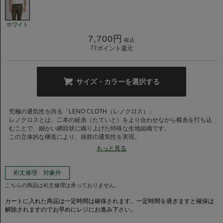
ホワイト
7,700
円
税込
77
ポイント還元
サイズ・カラーを選択する
究極の通気性を誇る「LENO CLOTH（レノクロス）」
レノクロスとは、二本の経糸（たていと）をより合わせながら横糸を打ち込
むことで、細かい網目状に織り上げた特殊な生地組織です。
この立体的な構造により、抜群の通気性を実現。
肌への接地面が少ないため、汗ばむ季節でも肌にまとわりつかず、常にドラ
もっと見る
イで快適な着心地を体感いただけます。
ビジネスからカジュアルまで、あらゆるシーンで主役を張れる万能なホワイ
裄丈修理 対象外
ト。
こちらの商品は裄丈修理は承っておりません。
レノクロス特有の繊細な織り模様が、単なる白シャツにはない奥行きと高級
感を演出します。真夏の強い日差しの中でも、清潔感と品格を損なわない、
カートに入れた商品は一定時間は確保されます。一定時間を過ぎますと確保は
大人のためのマストアイテムです。
解除されますのでお早めにレジにお進み下さい。
洗練された大人の「ホリゾンタルカラー」