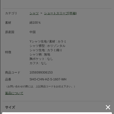
襟型には、イタリアで高い人気を誇るホリゾンタルカラーを採用。襟先が水
平（ホリゾンタル）に近い角度で開いているため、第一ボタンを外したノー
タイスタイルでも襟元が美しく立ち上がり、首回りをすっきりと色気のある
カテゴリ
シャツ
>
ショートスリーブ(半袖)
表情に見せてくれます。
素材
綿100％
スラックスにタックインしたスマートなビジネススタイルはもちろん、休日
はチノパンやショーツと合わせたリラックススタイルもおすすめ。
原産国
中国
ジャケットのインナーとしても収まりが良く、オンオフ問わずコーディネー
トの核として活躍します。
Yシャツ生地 / 素材 :
カラミ
シャツ襟型 :
ホリゾンタル
シャツ生地 :
カラミ織り
特徴
シャツ柄 :
無地
胸ポケット :
なし
カフス :
なし
商品コード
1059399306153
品番
SHO-CHN-HZ-S-1607-WH
（お問い合わせの際には、上記商品コードをお伝え下さい。）
返品について
サイズ