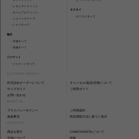
・
レギュラーフィット
ネクタイ
・
カジュアルフィット
・
ネクタイすべて
・
ショートスリーブ
・
シャツすべて
袖丈
・
半袖すべて
・
長袖すべて
ジャケット
・
ジャケットすべて
CUSTOMER SERVICE
裄丈詰めオーダーについて
キャンセル/返品/交換について
サイズガイド
ご利用ガイド
お問い合わせ
ABOUT US
プライバシーポリシー
ご利用規約
免責事項
特定商取引法に基づく表示
CONTENTS
商品を探す
CAMICIANISTAについて
生地について
特集