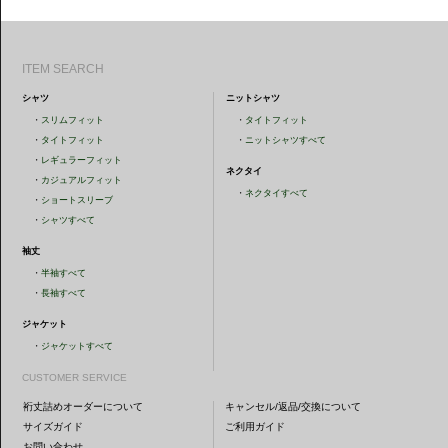
ITEM SEARCH
シャツ
ニットシャツ
・
スリムフィット
・
タイトフィット
・
タイトフィット
・
ニットシャツすべて
・
レギュラーフィット
ネクタイ
・
カジュアルフィット
・
ネクタイすべて
・
ショートスリーブ
・
シャツすべて
袖丈
・
半袖すべて
・
長袖すべて
ジャケット
・
ジャケットすべて
CUSTOMER SERVICE
裄丈詰めオーダーについて
キャンセル/返品/交換について
サイズガイド
ご利用ガイド
お問い合わせ