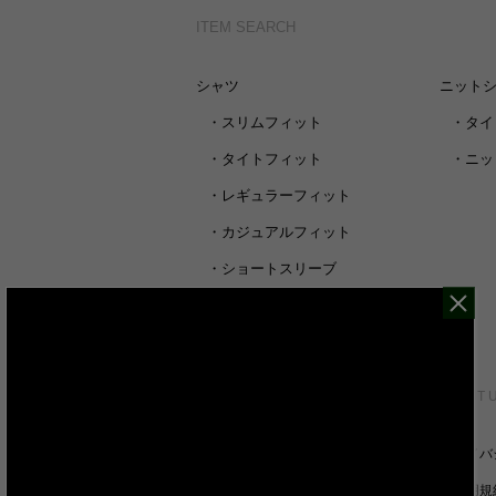
ITEM SEARCH
シャツ
ニット
・
スリムフィット
・
タイ
・
タイトフィット
・
ニッ
・
レギュラーフィット
・
カジュアルフィット
・
ショートスリーブ
・
シャツすべて
CUSTOMER SERVICE
ABOUT 
裄丈詰めオーダーについて
プライバ
キャンセル/返品/交換について
ご利用規