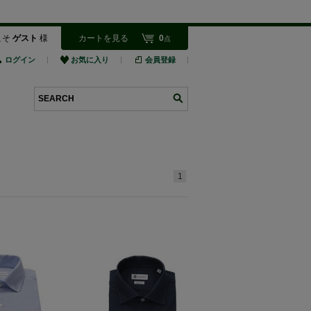
こそ
ゲスト
様
カートを見る
0
点
ログイン
お気に入り
会員登録
検索
1