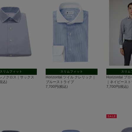
スリムフィット
スリムフィット
スリム
ont レノクロス｜サックス
Horizontal ツイル クレリック｜
Horizontal
(税込)
ブルーストライプ
｜ネイビースト
7,700円(税込)
7,700円(税込)
セー
ル