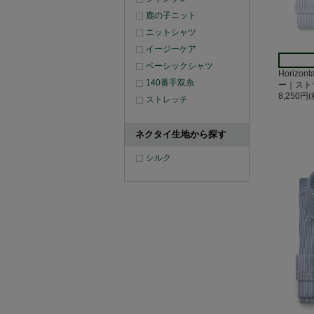
鹿の子ニット
ニットシャツ
イージーケア
ベーシックシャツ
Horizo
140番手双糸
ー｜スト
8,250円
ストレッチ
ネクタイ生地から探す
シルク