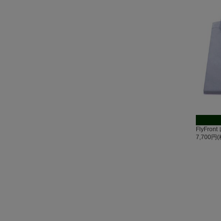
FlyFr
7,700円