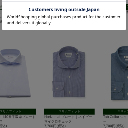
スリムフィット
スリム
タイトフィット
Horizontal イージーケア ロイヤ
Horizontal
ntal イージーケア ジャー
ルオックス｜サックス
クレリック｜サ
ンドンストライプ
7,700円(税込)
7,700円(税込)
(税込)
スリムフィット
スリムフィット
スリム
ntal 140番手双糸ブロード
Horizontal ブロード｜ネイビー
Tab Collar
ス
マイクロチェック
ー
(税込)
7,700円(税込)
7,700円(税込)