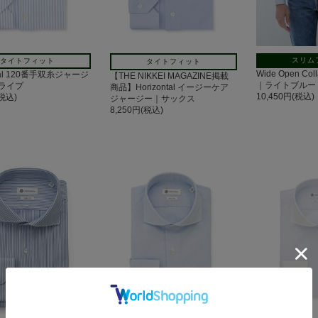
スリム
タイトフィット
タイトフィット
Wide Open C
ntal 120番手双糸ジャージ
【THE NIKKEI MAGAZINE掲載
｜ライトブルー
ライプ
商品】Horizontal イージーケア
10,450円(税込)
(税込)
ジャージー｜サックス
8,250円(税込)