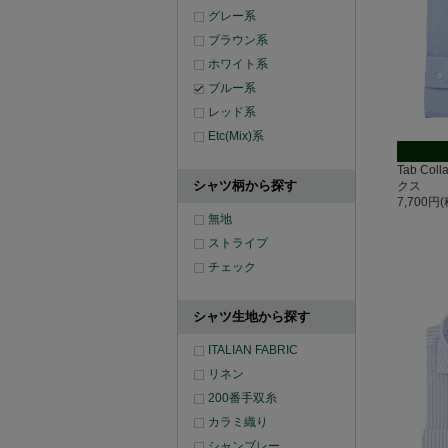
グレー系
ブラウン系
ホワイト系
ブルー系
レッド系
Etc(Mix)系
Tab Co
シャツ柄から探す
クス
7,700円
無地
ストライプ
チェック
シャツ生地から探す
ITALIAN FABRIC
リネン
200番手双糸
カラミ織り
シャンブレー