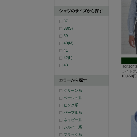
シャツのサイズから探す
37
38(S)
39
40(M)
41
42(L)
43
Horizo
ライトブ
10,450
カラーから探す
グリーン系
ベージュ系
ピンク系
パープル系
ネイビー系
シルバー系
ブラック系