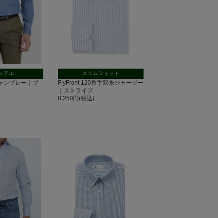
ュアル
スリムフィット
n シャンブレー｜ブ
FlyFront 120番手双糸ジャージー
｜ストライプ
8,250円(税込)