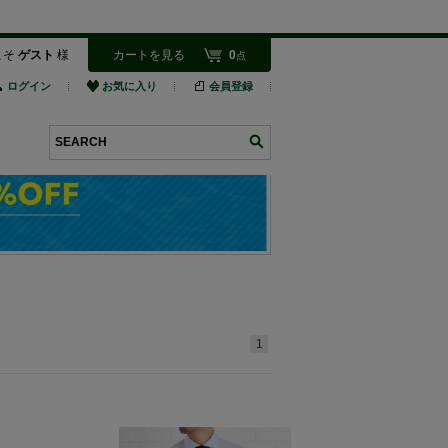
こそ
ゲスト
様
カートを見る
0
点
ログイン
お気に入り
会員登録
検索
1